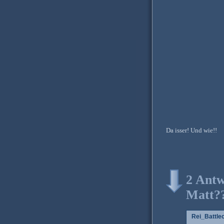
Da isser! Und wie!!
2 Antw
Matt??
Rei_Battle