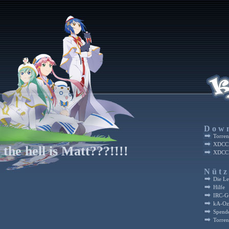
Dow
Torren
XDCC:
the hell is Matt???!!!!
XDCC:
Nütz
Die L
Hilfe
IRC-G
kA-Oz
Spend
Torren