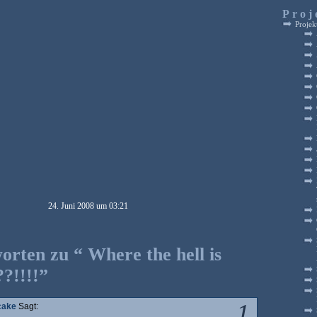
Proj
Projek
24. Juni 2008 um 03:21
orten zu “ Where the hell is
?!!!!”
1
cake
Sagt: