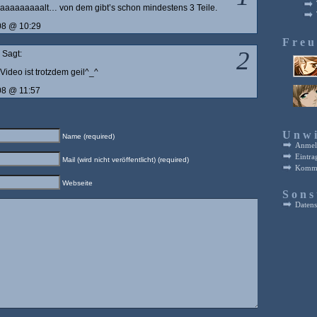
r aaaaaaaaalt… von dem gibt’s schon mindestens 3 Teile.
08 @ 10:29
Fre
2
Sagt:
 Video ist trotzdem geil^_^
08 @ 11:57
Unwi
Name (required)
Anmel
Eintra
Mail (wird nicht veröffentlicht) (required)
Komme
Webseite
Sons
Datens