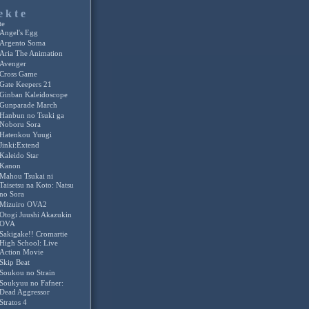
ekte
te
Angel's Egg
Argento Soma
Aria The Animation
Avenger
Cross Game
Gate Keepers 21
Ginban Kaleidoscope
Gunparade March
Hanbun no Tsuki ga
Noboru Sora
Hatenkou Yuugi
Jinki:Extend
Kaleido Star
Kanon
Mahou Tsukai ni
Taisetsu na Koto: Natsu
no Sora
Mizuiro OVA2
Otogi Juushi Akazukin
OVA
Sakigake!! Cromartie
High School: Live
Action Movie
Skip Beat
Soukou no Strain
Soukyuu no Fafner:
Dead Aggressor
Stratos 4