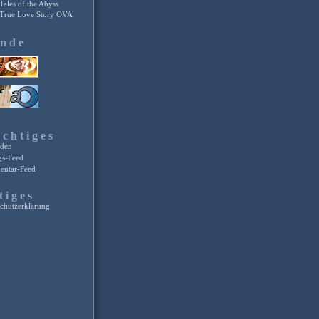
Tales of the Abyss
True Love Story OVA
unde
chtiges
den
gs-Feed
ntar-Feed
tiges
chutzerklärung