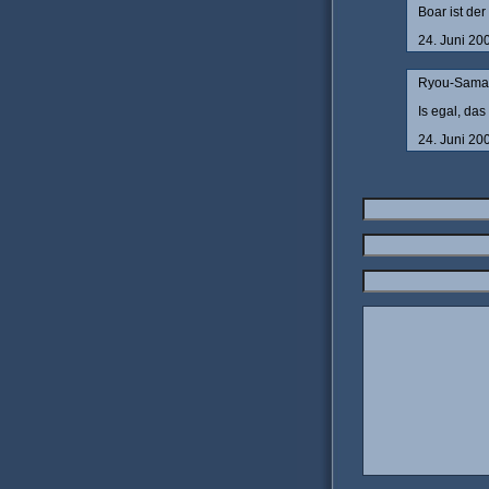
Boar ist de
24. Juni 20
Ryou-Sama 
Is egal, das
24. Juni 20