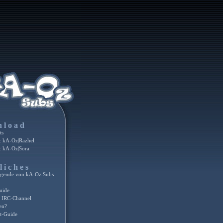
nload
ts
 kA-Oz|Razhel
 kA-Oz|Sora
liches
egende von kA-Oz Subs
uide
 IRC-Channel
en?
t-Guide