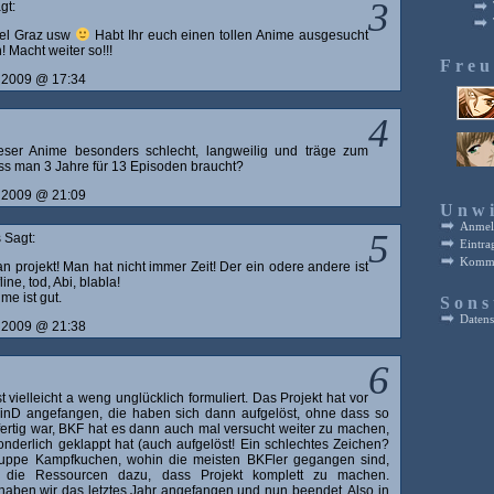
3
gt:
iel Graz usw
Habt Ihr euch einen tollen Anime ausgesucht
 Macht weiter so!!!
Fre
r 2009 @ 17:34
4
eser Anime besonders schlecht, langweilig und träge zum
s man 3 Jahre für 13 Episoden braucht?
r 2009 @ 21:09
Unwi
Anmel
5
 Sagt:
Eintra
Komme
an projekt! Man hat nicht immer Zeit! Der ein odere andere ist
ine, tod, Abi, blabla!
me ist gut.
Sons
Datens
r 2009 @ 21:38
6
 vielleicht a weng unglücklich formuliert. Das Projekt hat vor
inD angefangen, die haben sich dann aufgelöst, ohne dass so
 fertig war, BKF hat es dann auch mal versucht weiter zu machen,
onderlich geklappt hat (auch aufgelöst! Ein schlechtes Zeichen?
uppe Kampfkuchen, wohin die meisten BKFler gegangen sind,
t die Ressourcen dazu, dass Projekt komplett zu machen.
ben wir das letztes Jahr angefangen und nun beendet. Also in