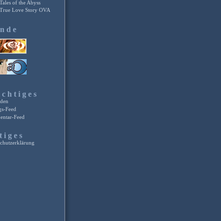
Tales of the Abyss
True Love Story OVA
unde
chtiges
den
gs-Feed
ntar-Feed
tiges
chutzerklärung