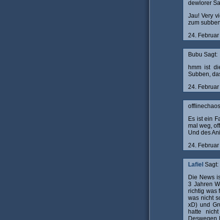
dewlorer Sa
Jau! Very v
zum subben!
24. Februa
Bubu Sagt:
hmm ist di
Subben, das
24. Februa
offlinechaos
Es ist ein F
mal weg, offl
Und des Ani
24. Februa
Lafiel
Sagt:
Die News ist
3 Jahren W
richtig was
was nicht s
xD) und Gr
hatte nich
Deswegen ha