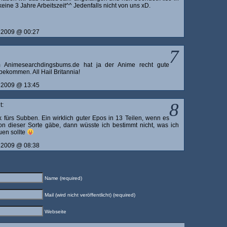
eine 3 Jahre Arbeitszeit^^ Jedenfalls nicht von uns xD.
r 2009 @ 00:27
7
 Animesearchdingsbums.de hat ja der Anime recht gute
ekommen. All Hail Britannia!
r 2009 @ 13:45
8
t:
 fürs Subben. Ein wirklich guter Epos in 13 Teilen, wenn es
n dieser Sorte gäbe, dann wüsste ich bestimmt nicht, was ich
uen sollte
r 2009 @ 08:38
Name (required)
Mail (wird nicht veröffentlicht) (required)
Webseite