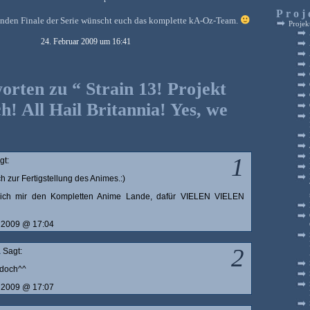
Proj
nden Finale der Serie wünscht euch das komplette kA-Oz-Team.
Projek
24. Februar 2009 um 16:41
orten zu “ Strain 13! Projekt
ch! All Hail Britannia! Yes, we
1
gt:
 zur Fertigstellung des Animes.:)
 ich mir den Kompletten Anime Lande, dafür VIELEN VIELEN
r 2009 @ 17:04
2
a
Sagt:
 doch^^
r 2009 @ 17:07