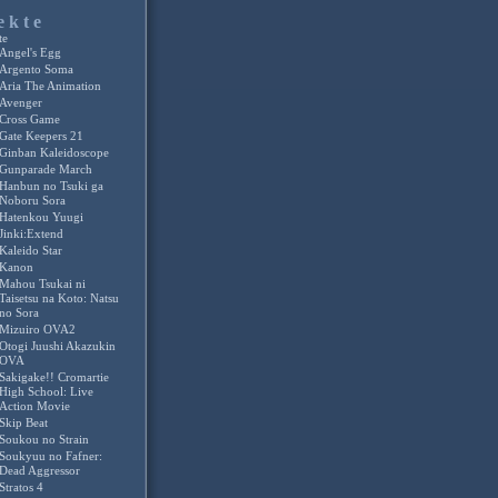
ekte
te
Angel's Egg
Argento Soma
Aria The Animation
Avenger
Cross Game
Gate Keepers 21
Ginban Kaleidoscope
Gunparade March
Hanbun no Tsuki ga
Noboru Sora
Hatenkou Yuugi
Jinki:Extend
Kaleido Star
Kanon
Mahou Tsukai ni
Taisetsu na Koto: Natsu
no Sora
Mizuiro OVA2
Otogi Juushi Akazukin
OVA
Sakigake!! Cromartie
High School: Live
Action Movie
Skip Beat
Soukou no Strain
Soukyuu no Fafner:
Dead Aggressor
Stratos 4