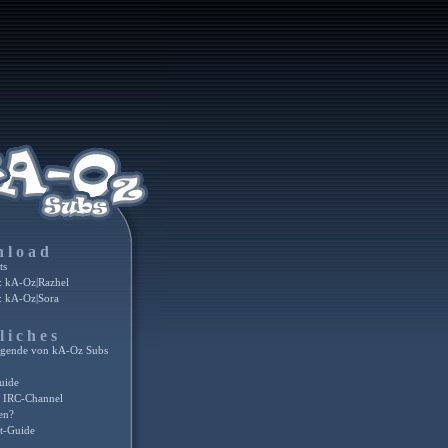
nload
ts
 kA-Oz|Razhel
 kA-Oz|Sora
liches
egende von kA-Oz Subs
uide
 IRC-Channel
en?
t-Guide