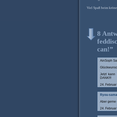
Viel Spaß beim kröne
8 Antw
feddis
can!”
AinSoph Sa
Glückwunsch
Jetzt kann
DANK!!!
24. Februa
Ryou-sam
Aber gerne
24. Februa