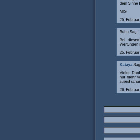
dem Sinne k
MfG
25. Februa
Bubu Sagt:
Bei diesem
Wertungen b
25. Februa
Kataya
Sag
Vielen Dank
nur mehr vo
zuerst scha
26. Februa