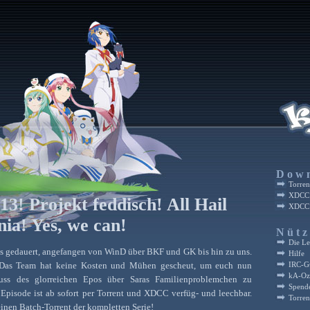
Dow
Torren
XDCC:
 13! Projekt feddisch! All Hail
XDCC:
nia! Yes, we can!
Nütz
Die L
s gedauert, angefangen von WinD über BKF und GK bis hin zu uns.
Hilfe
IRC-G
 Das Team hat keine Kosten und Mühen gescheut, um euch nun
kA-Oz
uss des glorreichen Epos über Saras Familienproblemchen zu
Spend
. Episode ist ab sofort per Torrent und XDCC verfüg- und leechbar.
Torren
einen Batch-Torrent der kompletten Serie!