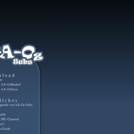
nload
ts
 kA-Oz|Razhel
 kA-Oz|Sora
liches
egende von kA-Oz Subs
uide
 IRC-Channel
en?
t-Guide