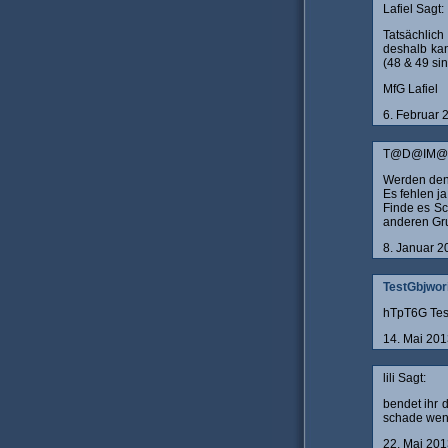
Lafiel Sagt:
Tatsächlich
deshalb kan
(48 & 49 si
MfG Lafiel
6. Februar
T@D@IM@ 
Werden den
Es fehlen ja
Finde es Sc
anderen Gr
8. Januar 
TestGbjwor
hTpT6G Tes
14. Mai 20
lili Sagt:
bendet ihr d
schade wen
22. Mai 20