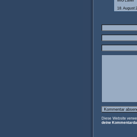
MfG Lafiel
18. August
Diese Website verwe
deine Kommentardat