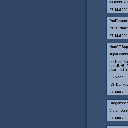
gesubbt wu
27. Mai 20
DerEinsamm
*tanz* *fre
27. Mai 20
NeoGE Sagt
super dank
noch ne fol
und JUHU Pr
also lasst e
LG Neos
P.S. Dank
27. Mai 20
Dragonspea
Vielen Dank!
27. Mai 20