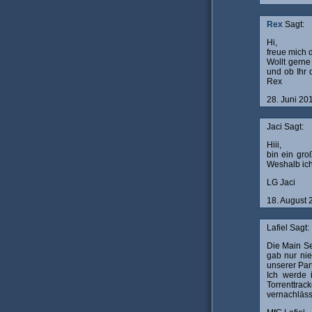
Rex
Sagt:
Hi,
freue mich 
Wollt gerne
und ob Ihr 
Rex
28. Juni 20
Jaci Sagt:
Hiii,
bin ein gro
Weshalb ich
LG Jaci
18. August
Lafiel Sagt:
Die Main Se
gab nur nie
unserer Pa
Ich werde
Torrenttrac
vernachläss