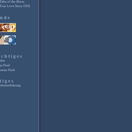
Tales of the Abyss
True Love Story OVA
unde
chtiges
den
gs-Feed
ntar-Feed
tiges
chutzerklärung