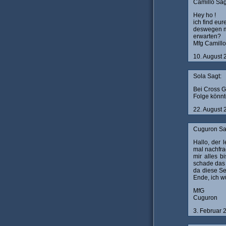
Camillo Sag
Hey ho !
ich find eur
deswegen m
erwarten?
Mfg Camillo
10. August
Sola Sagt:
Bei Cross G
Folge könnt
22. August
Cuguron Sa
Hallo, der 
mal nachfra
mir alles b
schade das 
da diese Se
Ende, ich w
MfG
Cuguron
3. Februar