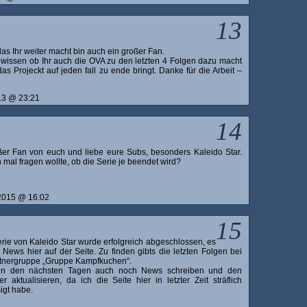
13
das Ihr weiter macht bin auch ein großer Fan.
 wissen ob Ihr auch die OVA zu den letzten 4 Folgen dazu macht
das Projeckt auf jeden fall zu ende bringt. Danke für die Arbeit –
13 @ 23:21
14
ßer Fan von euch und liebe eure Subs, besonders Kaleido Star.
 mal fragen wollte, ob die Serie je beendet wird?
 2015 @ 16:02
15
rie von Kaleido Star wurde erfolgreich abgeschlossen, es
 News hier auf der Seite. Zu finden gibts die letzten Folgen bei
rtnergruppe „Gruppe Kampfkuchen“.
 in den nächsten Tagen auch noch News schreiben und den
ker aktualisieren, da ich die Seite hier in letzter Zeit sträflich
igt habe.