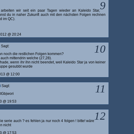
9
 arbeiten wir seit ein paar Tagen wieder an Kaleido Star,
nst du in naher Zukunft auch mit den nächsten Folgen rechnen
nd im QC).
 2012 @ 20:24
10
Sagt:
n noch die restlichen Folgen kommen?
 auch mittendrin welche (27,28).
hade, wenn ihr ihn nicht beendet, weil Kaleido Star ja von keiner
uppe gesubbt wurde
2013 @ 12:00
11
i
Sagt:
tGbjwori
13 @ 19:53
12
ie serie auch ? es fehlen ja nur noch 4 folgen ! bitte! wäre
n nicht
13 @ 17:53