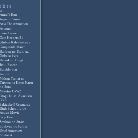
ekte
te
Angel's Egg
Argento Soma
Aria The Animation
Avenger
Cross Game
Gate Keepers 21
Ginban Kaleidoscope
Gunparade March
Hanbun no Tsuki ga
Noboru Sora
Hatenkou Yuugi
Jinki:Extend
Kaleido Star
Kanon
Mahou Tsukai ni
Taisetsu na Koto: Natsu
no Sora
Mizuiro OVA2
Otogi Juushi Akazukin
OVA
Sakigake!! Cromartie
High School: Live
Action Movie
Skip Beat
Soukou no Strain
Soukyuu no Fafner:
Dead Aggressor
Stratos 4