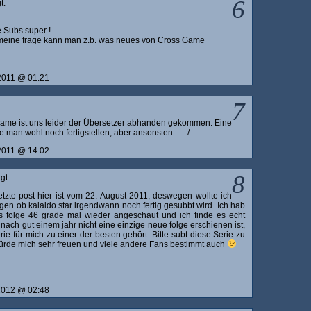
6
t:
e Subs super !
eine frage kann man z.b. was neues von Cross Game
 2011 @ 01:21
7
ame ist uns leider der Übersetzer abhanden gekommen. Eine
e man wohl noch fertigstellen, aber ansonsten … :/
 2011 @ 14:02
8
gt:
letzte post hier ist vom 22. August 2011, deswegen wollte ich
gen ob kalaido star irgendwann noch fertig gesubbt wird. Ich hab
is folge 46 grade mal wieder angeschaut und ich finde es echt
nach gut einem jahr nicht eine einzige neue folge erschienen ist,
rie für mich zu einer der besten gehört. Bitte subt diese Serie zu
ürde mich sehr freuen und viele andere Fans bestimmt auch
 2012 @ 02:48