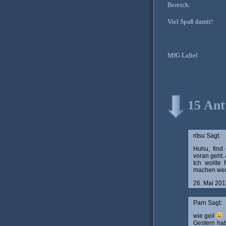
Bereich.
Viel Spaß damit!
MfG Lafiel
15 Ant
ritsu Sagt:
Huhu, find 
voran geht. 
Ich wollte
machen werd
26. Mai 20
Parn Sagt:
wie geil
Gestern hab