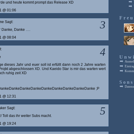
rde und heute kommt prompt das Release XD
11 @ 01:06
Fre
3
e Sagt:
u* Danke, Danke ….
11 @ 08:04
4
:
Unwi
e
Anmel
ge dieses Jahr und euer soll ist erfüllt dann noch 2 Jahre warten
Eintra
ojkt abgeschlossen XD. Und Kaeido Star is mir das warten wert
Komme
uch ruhig zeit XD
Sons
Datens
eDankeDankeDankeDankeDankeDankeDankeDankeDanke ;P
11 @ 12:31
5
ker Sagt:
 Toll das ihr weiter Subs macht.
11 @ 19:24