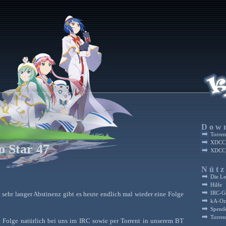
Dow
Torren
XDCC:
o Star 47
XDCC:
Nütz
Die L
Hilfe
IRC-G
sehr langer Abstinenz gibt es heute endlich mal wieder eine Folge
kA-Oz
Spend
Torren
e Folge natürlich bei uns im IRC sowie per Torrent in unserem BT